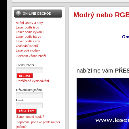
Modrý nebo RG
ON-LINE OBCHOD
Akční lasery a sety
Laser podle typu
Laser podle výkonu
Omr
Laser podle barvy
Laser podle ceny
Ovládání laserů
Laserové moduly
Seznam všeho zboží
Hledat zboží
nabízíme vám
PŘE
Rozšířené vyhledávání
Uživatelské jméno
Heslo
Zapomenuté heslo?
Zapomněl jste své přihlašovací
jméno?