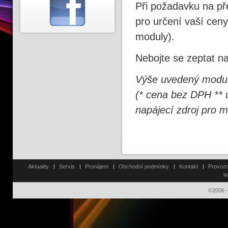
Při požadavku na př
pro určení vaší cen
moduly).
Nebojte se zeptat na
Výše uvedený mod
(* cena bez DPH ** u
napájecí zdroj pro 
Aktuality
Servis
Pronájem
Obchodní podmínky
Kontakt
Provozo
l
©2006 