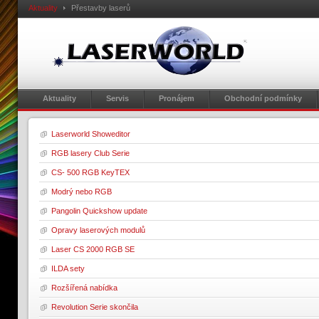
Aktuality
Přestavby laserů
Aktuality
Servis
Pronájem
Obchodní podmínky
Laserworld Showeditor
RGB lasery Club Serie
CS- 500 RGB KeyTEX
Modrý nebo RGB
Pangolin Quickshow update
Opravy laserových modulů
Laser CS 2000 RGB SE
ILDA sety
Rozšířená nabídka
Revolution Serie skončila