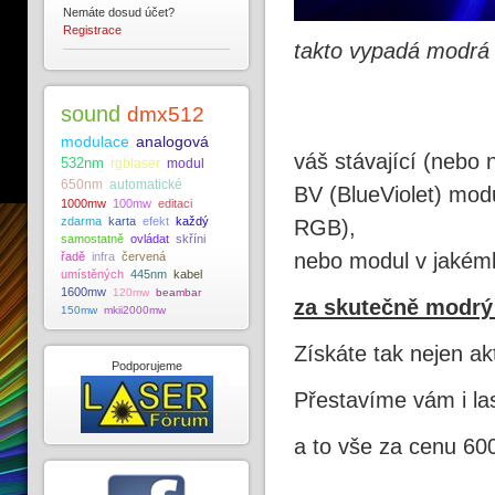
Nemáte dosud účet?
Registrace
takto vypadá modrá
sound
dmx512
modulace
analogová
váš stávající (nebo
532nm
rgblaser
modul
650nm
automatické
BV (BlueViolet) mod
1000mw
100mw
editaci
zdarma
karta
efekt
každý
RGB),
samostatně
ovládat
skříni
nebo modul v jakém
řadě
infra
červená
umístěných
445nm
kabel
1600mw
120mw
beambar
za skutečně modrý
150mw
mkii2000mw
Získáte tak nejen akt
Podporujeme
Přestavíme vám i l
a to vše za cenu 60