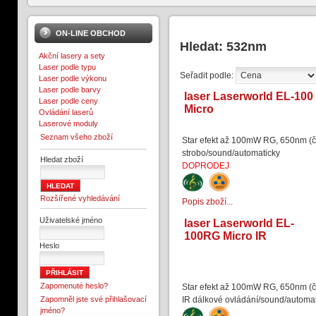
ON-LINE OBCHOD
Hledat: 532nm
Akční lasery a sety
Laser podle typu
Seřadit podle:
Laser podle výkonu
Laser podle barvy
laser Laserworld EL-100
Laser podle ceny
Micro
Ovládání laserů
Laserové moduly
Seznam všeho zboží
Star efekt až 100mW RG, 650nm (č
strobo/sound/automaticky
Hledat zboží
DOPRODEJ
Rozšířené vyhledávání
Popis zboží...
Uživatelské jméno
laser Laserworld EL-
100RG Micro IR
Heslo
Zapomenuté heslo?
Star efekt až 100mW RG, 650nm (č
Zapomněl jste své přihlašovací
IR dálkové ovládání/sound/automa
jméno?