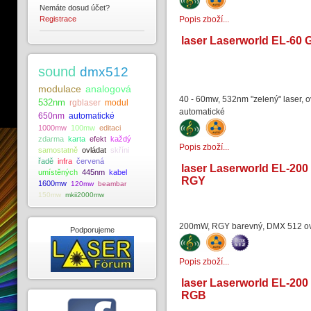
Nemáte dosud účet?
Registrace
Popis zboží...
laser Laserworld EL-60 
sound
dmx512
modulace
analogová
40 - 60mw, 532nm "zelený" laser, o
532nm
rgblaser
modul
automatické
650nm
automatické
1000mw
100mw
editaci
zdarma
karta
efekt
každý
Popis zboží...
samostatně
ovládat
skříni
řadě
infra
červená
laser Laserworld EL-200
umístěných
445nm
kabel
RGY
1600mw
120mw
beambar
150mw
mkii2000mw
200mW, RGY barevný, DMX 512 o
Podporujeme
Popis zboží...
laser Laserworld EL-200
RGB