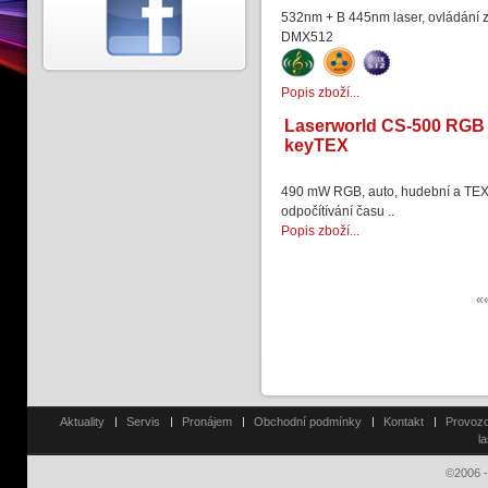
532nm + B 445nm laser, ovládání z
DMX512
Popis zboží...
Laserworld CS-500 RGB
keyTEX
490 mW RGB, auto, hudební a TEX
odpočítívání času ..
Popis zboží...
«
Aktuality
Servis
Pronájem
Obchodní podmínky
Kontakt
Provozo
l
©2006 