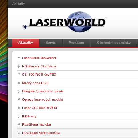
Aktuality
Aktuality
Servis
Pronájem
Obchodní podmínky
Laserworld Showeditor
RGB lasery Club Serie
CS- 500 RGB KeyTEX
Modrý nebo RGB
Pangolin Quickshow update
Opravy laserových modulů
Laser CS 2000 RGB SE
ILDA sety
Rozšířená nabídka
Revolution Serie skončila