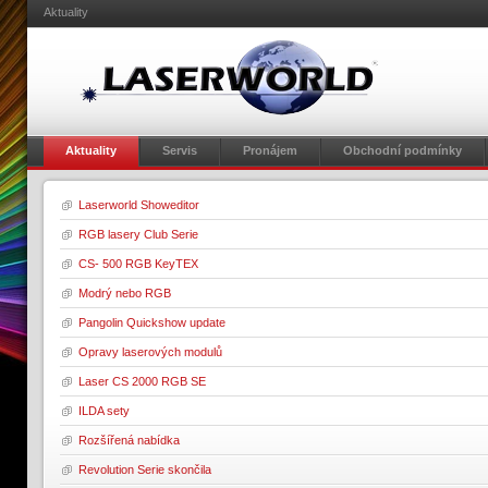
Aktuality
Aktuality
Servis
Pronájem
Obchodní podmínky
Laserworld Showeditor
RGB lasery Club Serie
CS- 500 RGB KeyTEX
Modrý nebo RGB
Pangolin Quickshow update
Opravy laserových modulů
Laser CS 2000 RGB SE
ILDA sety
Rozšířená nabídka
Revolution Serie skončila