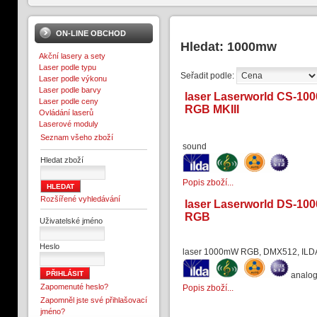
ON-LINE OBCHOD
Hledat: 1000mw
Akční lasery a sety
Laser podle typu
Seřadit podle:
Laser podle výkonu
Laser podle barvy
laser Laserworld CS-100
Laser podle ceny
RGB MKIII
Ovládání laserů
Laserové moduly
Seznam všeho zboží
sound
Hledat zboží
Popis zboží...
Rozšířené vyhledávání
laser Laserworld DS-100
RGB
Uživatelské jméno
Heslo
laser 1000mW RGB, DMX512, ILDA
analo
Zapomenuté heslo?
Popis zboží...
Zapomněl jste své přihlašovací
jméno?