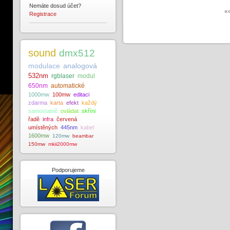
Nemáte dosud účet?
«
Registrace
sound
dmx512
modulace
analogová
532nm
rgblaser
modul
650nm
automatické
1000mw
100mw
editaci
zdarma
karta
efekt
každý
samostatně
ovládat
skříni
řadě
infra
červená
umístěných
445nm
kabel
1600mw
120mw
beambar
150mw
mkii2000mw
Podporujeme