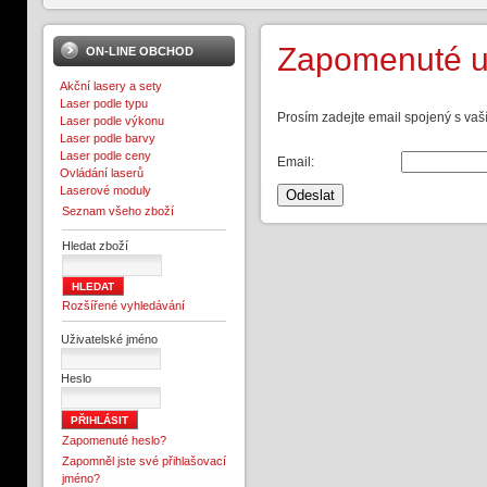
Zapomenuté u
ON-LINE OBCHOD
Akční lasery a sety
Laser podle typu
Prosím zadejte email spojený s va
Laser podle výkonu
Laser podle barvy
Laser podle ceny
Email:
Ovládání laserů
Laserové moduly
Odeslat
Seznam všeho zboží
Hledat zboží
Rozšířené vyhledávání
Uživatelské jméno
Heslo
Zapomenuté heslo?
Zapomněl jste své přihlašovací
jméno?