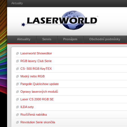
Aktuality
Aktuality
Servis
Pronájem
Obchodní podmínky
Laserworld Showeditor
RGB lasery Club Serie
CS- 500 RGB KeyTEX
Modrý nebo RGB
Pangolin Quickshow update
Opravy laserových modulů
Laser CS 2000 RGB SE
ILDA sety
Rozšířená nabídka
Revolution Serie skončila