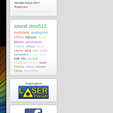
Nemáte dosud účet?
Registrace
sound
dmx512
modulace
analogová
532nm
rgblaser
modul
650nm
automatické
1000mw
100mw
editaci
zdarma
karta
efekt
každý
samostatně
ovládat
skříni
řadě
infra
červená
umístěných
445nm
kabel
1600mw
120mw
beambar
150mw
mkii2000mw
Podporujeme