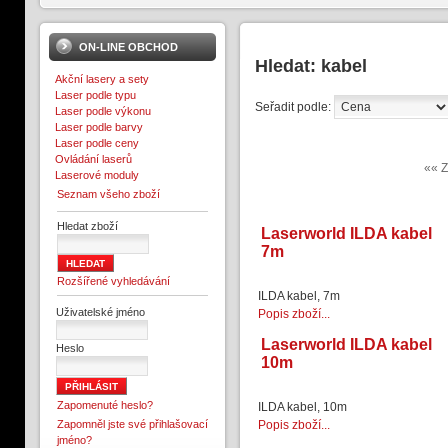
ON-LINE OBCHOD
Hledat: kabel
Akční lasery a sety
Laser podle typu
Seřadit podle:
Laser podle výkonu
Laser podle barvy
Laser podle ceny
Ovládání laserů
«« Z
Laserové moduly
Seznam všeho zboží
Hledat zboží
Laserworld ILDA kabel
7m
Rozšířené vyhledávání
ILDA kabel, 7m
Uživatelské jméno
Popis zboží...
Laserworld ILDA kabel
Heslo
10m
Zapomenuté heslo?
ILDA kabel, 10m
Zapomněl jste své přihlašovací
Popis zboží...
jméno?