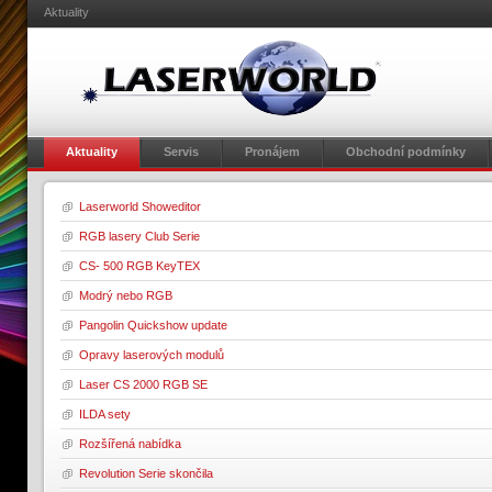
Aktuality
Aktuality
Servis
Pronájem
Obchodní podmínky
Laserworld Showeditor
RGB lasery Club Serie
CS- 500 RGB KeyTEX
Modrý nebo RGB
Pangolin Quickshow update
Opravy laserových modulů
Laser CS 2000 RGB SE
ILDA sety
Rozšířená nabídka
Revolution Serie skončila