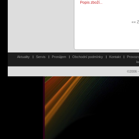
Popis zboží...
«« Z
Aktuality
Servis
Pronájem
Obchodní podmínky
Kontakt
Provozo
l
©2006 