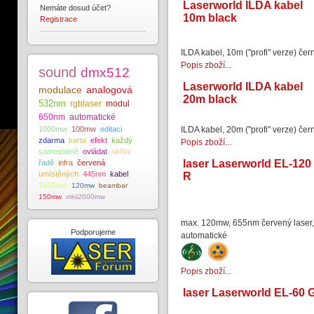
Laserworld ILDA kabel
Nemáte dosud účet?
10m black
Registrace
ILDA kabel, 10m ("profi" verze) če
Popis zboží...
sound
dmx512
Laserworld ILDA kabel
modulace
analogová
20m black
532nm
rgblaser
modul
650nm
automatické
1000mw
100mw
editaci
ILDA kabel, 20m ("profi" verze) če
zdarma
karta
efekt
každý
Popis zboží...
samostatně
ovládat
skříni
laser Laserworld EL-120
řadě
infra
červená
umístěných
445nm
kabel
R
1600mw
120mw
beambar
150mw
mkii2000mw
max. 120mw, 655nm červený laser,
Podporujeme
automatické
Popis zboží...
laser Laserworld EL-60 