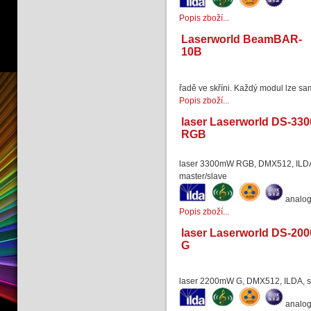
Popis zboží...
Laserworld BeamBAR-
10B
řadě ve skříni. Každý modul lze sa
Popis zboží...
laser Laserworld DS-330
RGB
laser 3300mW RGB, DMX512, ILDA,
master/slave
analo
Popis zboží...
laser Laserworld DS-200
G
laser 2200mW G, DMX512, ILDA, s
analo