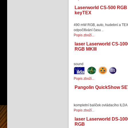
Laserworld CS-500 RGB
keyTEX
490 mW RGB, auto, hudební a TEX
odpočítívání času ..
Popis zboží...
laser Laserworld CS-100
RGB MKIII
sound
Popis zboží...
Pangolin QuickShow SE
kompletní balíček ovládacího ILD
Popis zboží...
laser Laserworld DS-100
RGB