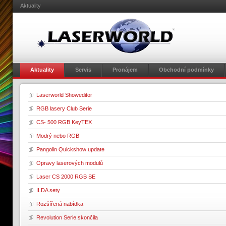
Aktuality
Aktuality
Servis
Pronájem
Obchodní podmínky
Laserworld Showeditor
RGB lasery Club Serie
CS- 500 RGB KeyTEX
Modrý nebo RGB
Pangolin Quickshow update
Opravy laserových modulů
Laser CS 2000 RGB SE
ILDA sety
Rozšířená nabídka
Revolution Serie skončila