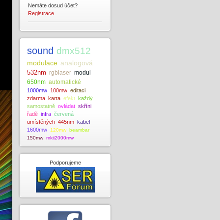
Nemáte dosud účet?
Registrace
sound
dmx512
modulace
analogová
532nm
rgblaser
modul
650nm
automatické
1000mw
100mw
editaci
zdarma
karta
efekt
každý
samostatně
ovládat
skříni
řadě
infra
červená
umístěných
445nm
kabel
1600mw
120mw
beambar
150mw
mkii2000mw
Podporujeme