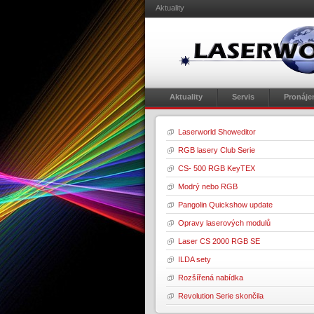
Aktuality
Aktuality
Servis
Pronáj
Laserworld Showeditor
RGB lasery Club Serie
CS- 500 RGB KeyTEX
Modrý nebo RGB
Pangolin Quickshow update
Opravy laserových modulů
Laser CS 2000 RGB SE
ILDA sety
Rozšířená nabídka
Revolution Serie skončila