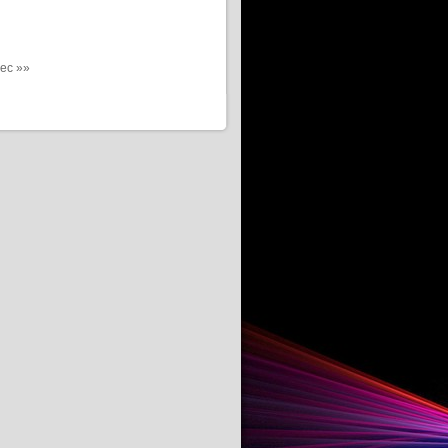
ec »»