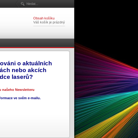
Obsah košíku
Váš košík je prázdný
ováni o aktuálních
vách nebo akcích
ídce laserů?
ru našeho Newsletteru
nformace ve svém e-mailu.