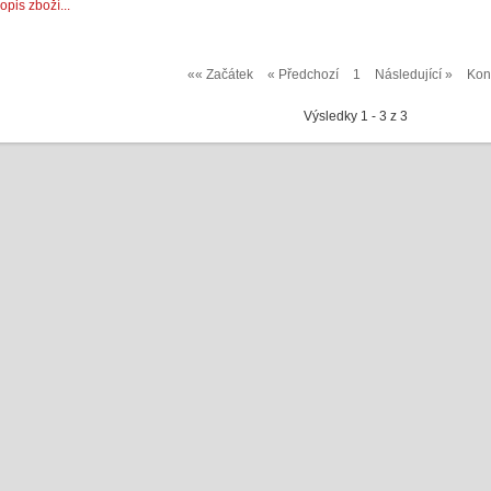
opis zboží...
«« Začátek
« Předchozí
1
Následující »
Kon
Výsledky 1 - 3 z 3