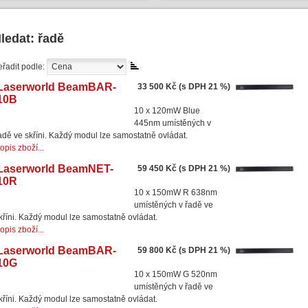
ledat: řadě
eřadit podle:
Laserworld BeamBAR-
33 500 Kč (s DPH 21 %)
10B
10 x 120mW Blue
445nm umístěných v
adě ve skříni. Každý modul lze samostatně ovládat.
opis zboží...
Laserworld BeamNET-
59 450 Kč (s DPH 21 %)
10R
10 x 150mW R 638nm
umístěných v řadě ve
kříni. Každý modul lze samostatně ovládat.
opis zboží...
Laserworld BeamBAR-
59 800 Kč (s DPH 21 %)
10G
10 x 150mW G 520nm
umístěných v řadě ve
kříni. Každý modul lze samostatně ovládat.