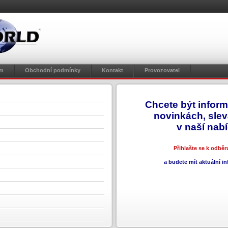
em
Obchodní podmínky
Kontakt
Provozovatel
Chcete být inform
novinkách, sle
v naší nab
Přihlašte se k odbě
a budete mít aktuální i