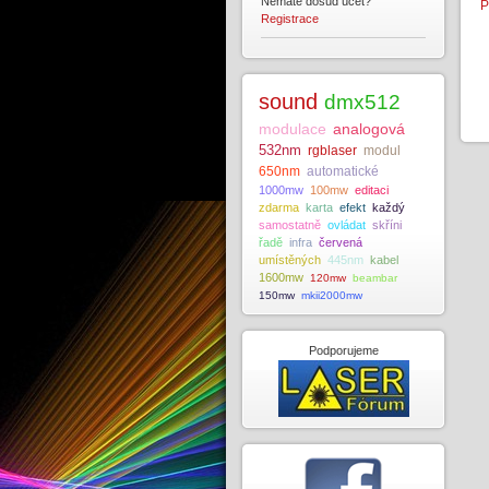
Nemáte dosud účet?
P
Registrace
sound
dmx512
modulace
analogová
532nm
rgblaser
modul
650nm
automatické
1000mw
100mw
editaci
zdarma
karta
efekt
každý
samostatně
ovládat
skříni
řadě
infra
červená
umístěných
445nm
kabel
1600mw
120mw
beambar
150mw
mkii2000mw
Podporujeme