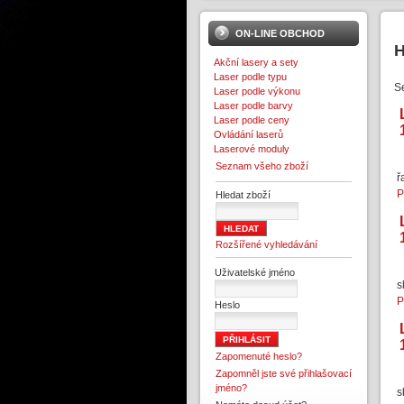
ON-LINE OBCHOD
H
Akční lasery a sety
Laser podle typu
S
Laser podle výkonu
Laser podle barvy
Laser podle ceny
Ovládání laserů
Laserové moduly
Seznam všeho zboží
ř
P
Hledat zboží
Rozšířené vyhledávání
Uživatelské jméno
s
P
Heslo
Zapomenuté heslo?
Zapomněl jste své přihlašovací
jméno?
s